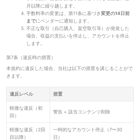
月以降に繰り越します。
手数料率の変更は、第11条に基づき
変更の14日前
まで
にベンダーに通知します。
不正な取引（自己購入、架空取引等）が発覚した
場合、収益の支払いを停止し、アカウントを停止
します。
第7条（違反時の措置）
本規約に違反した場合、当社は以下の措置を講じることがで
きます。
違反レベル
措置
軽微な違反（初
警告 + 該当コンテンツ削除
回）
軽微な違反（2回
一時的なアカウント停止（7〜30
目以降）
日）