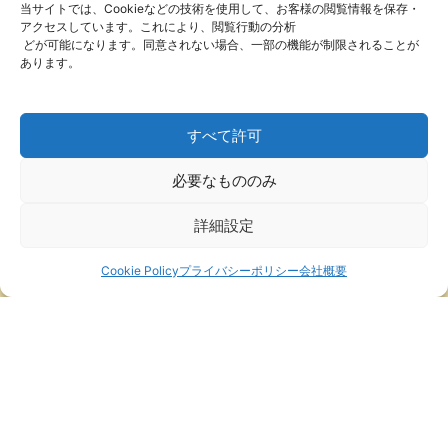
当サイトでは、Cookieなどの技術を使用して、お客様の閲覧情報を保存・
アクセスしています。これにより、閲覧行動の分析
どが可能になります。同意されない場合、一部の機能が制限されることが
制定日
：2025年12月5日
あります。
最終改定日
：2026年2月12日
すべて許可
必要なもののみ
詳細設定
動画の購入・閲覧はこちら
ログイン／マイページ
Cookie Policy
プライバシーポリシー
会社概要
|
|
|
|
ホーム
会社概要
利用規約
ベンダー規約
特定商取引法に
|
|
|
基づく表記
返金および返品ポリシー
プライバシーポリシー
お
問い合わせ
© Pictomina Inc. All Rights Reserved.